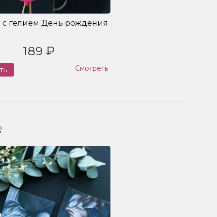
 с гелием День рождения
189 ₽
Смотреть
ть
Заказ
