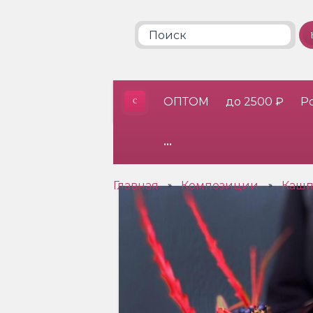
ОПТОМ
до 2500 ₽
Р
•••
Главная
Композиции
Кашп
»
»