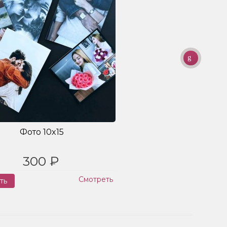
Фото 10x15
300 ₽
Смотреть
ть
Заказ