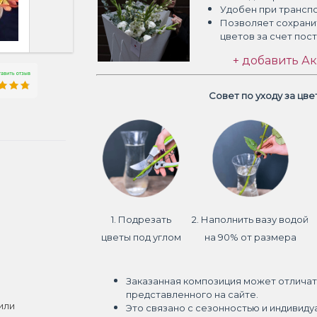
Удобен при трансп
Позволяет сохрани
цветов
за счет пос
+ добавить Ак
Совет по уходу за цв
1. Подрезать
2. Наполнить вазу водой
цветы под углом
на 90% от размера
Заказанная композиция может отличат
представленного на сайте.
или
Это связано с сезонностью и индивиду