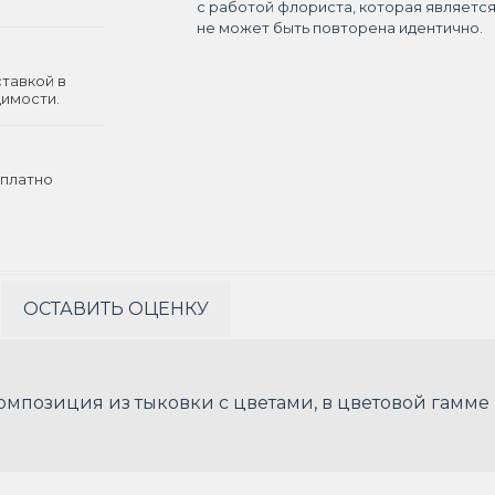
с работой флориста, которая являетс
не может быть повторена идентично.
ставкой в
димости.
платно
ОСТАВИТЬ ОЦЕНКУ
омпозиция из тыковки с цветами, в цветовой гамме