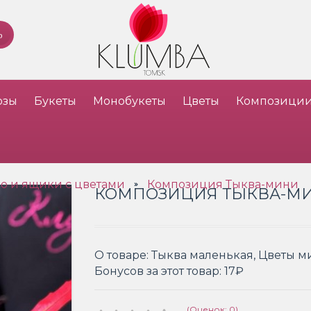
озы
Букеты
Монобукеты
Цветы
Композици
о и ящики с цветами
Композиция Тыква-мини
»
КОМПОЗИЦИЯ ТЫКВА-М
О товаре:
Тыква маленькая, Цветы ми
Бонусов за этот товар:
17₽
(Оценок: 0)