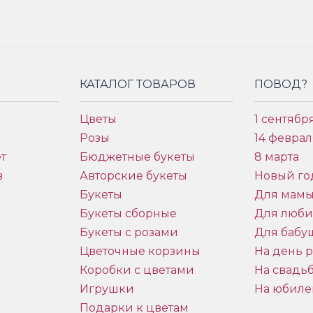
КАТАЛОГ ТОВАРОВ
ПОВОД?
Цветы
1 сентябр
Розы
14 феврал
т
Бюджетные букеты
8 марта
в
Авторские букеты
Новый го
Букеты
Для мам
Букеты сборные
Для люб
Букеты с розами
Для бабу
и
Цветочные корзины
На день 
Коробки с цветами
На свадь
Игрушки
На юбиле
Подарки к цветам