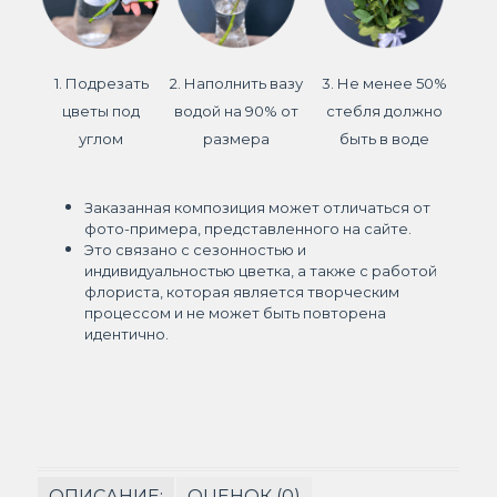
1. Подрезать
2. Наполнить вазу
3. Не менее 50%
цветы под
водой на 90% от
стебля должно
углом
размера
быть в воде
Заказанная композиция может отличаться от
фото-примера, представленного на сайте.
Это связано с сезонностью и
индивидуальностью цветка, а также с работой
флориста, которая является творческим
процессом и не может быть повторена
идентично.
ОПИСАНИЕ:
ОЦЕНОК (0)