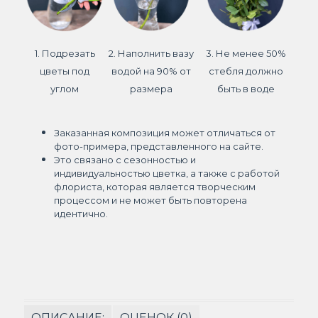
1. Подрезать
2. Наполнить вазу
3. Не менее 50%
цветы под
водой на 90% от
стебля должно
углом
размера
быть в воде
Заказанная композиция может отличаться от
фото-примера, представленного на сайте.
Это связано с сезонностью и
индивидуальностью цветка, а также с работой
флориста, которая является творческим
процессом и не может быть повторена
идентично.
ОПИСАНИЕ:
ОЦЕНОК (0)