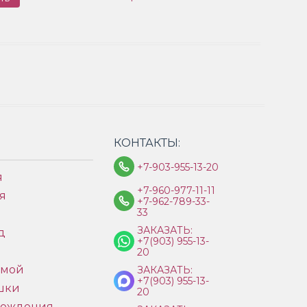
КОНТАКТЫ:
+7-903-955-13-20
я
+7-960-977-11-11
я
+7-962-789-33-
33
ЗАКАЗАТЬ:
д
+7(903) 955-13-
ы
20
имой
ЗАКАЗАТЬ:
+7(903) 955-13-
шки
20
рождения