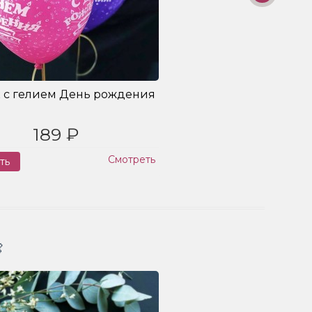
 с гелием День рождения
189 ₽
Смотреть
ть
Заказ
