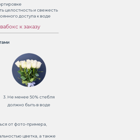
ортировке
ть целостность и свежесть
тоянного доступа к воде
вабокс к заказу
етами
3. Не менее 50% стебля
должно быть в воде
ься от фото-примера,
альностью цветка, а также