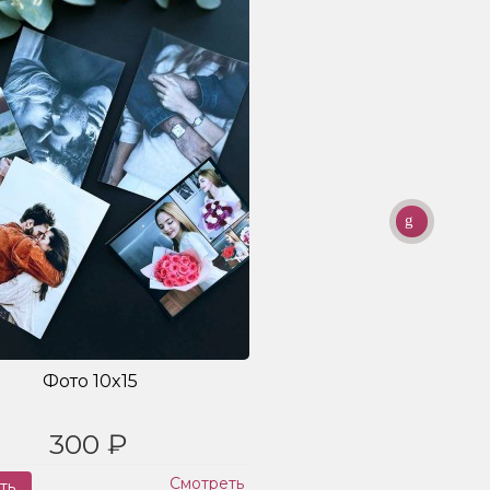
Фото 10x15
300 ₽
Смотреть
ть
Заказ