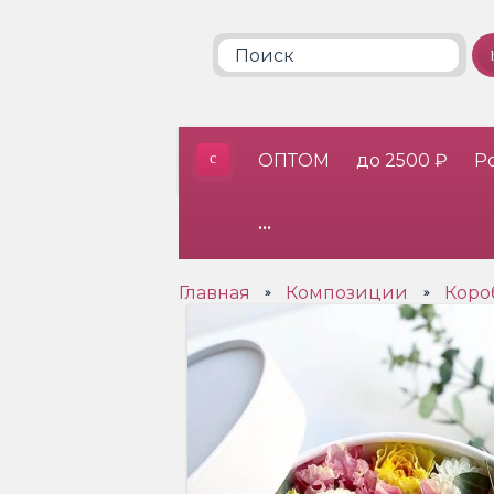
ОПТОМ
до 2500 ₽
Р
•••
Главная
Композиции
Коро
»
»