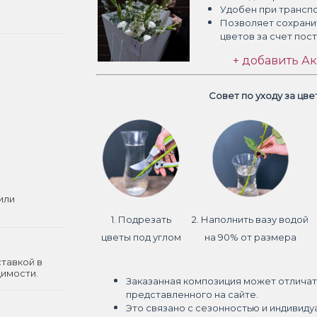
Удобен при трансп
Позволяет сохрани
цветов
за счет пос
+ добавить Ак
Совет по уходу за цв
или
1. Подрезать
2. Наполнить вазу водой
цветы под углом
на 90% от размера
ставкой в
димости.
Заказанная композиция может отличат
представленного на сайте.
Это связано с сезонностью и индивиду