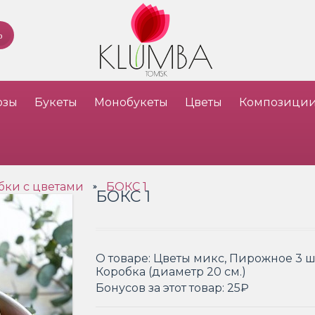
озы
Букеты
Монобукеты
Цветы
Композици
бки с цветами
БОКС 1
»
БОКС 1
О товаре:
Цветы микс, Пирожное 3 шт
Коробка (диаметр 20 см.)
Бонусов за этот товар:
25₽