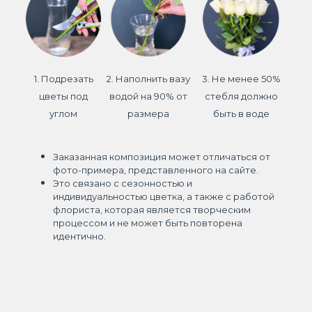
1. Подрезать
2. Наполнить вазу
3. Не менее 50%
цветы под
водой на 90% от
стебля должно
углом
размера
быть в воде
Заказанная композиция может отличаться от
фото-примера, представленного на сайте.
Это связано с сезонностью и
индивидуальностью цветка, а также с работой
флориста, которая является творческим
процессом и не может быть повторена
идентично.