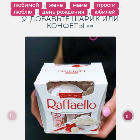
любимой
,
жене
,
маме
,
прости
,
люблю
,
день рождения
,
юбилей
🎈 ДОБАВЬТЕ ШАРИК ИЛИ
КОНФЕТЫ 🍬