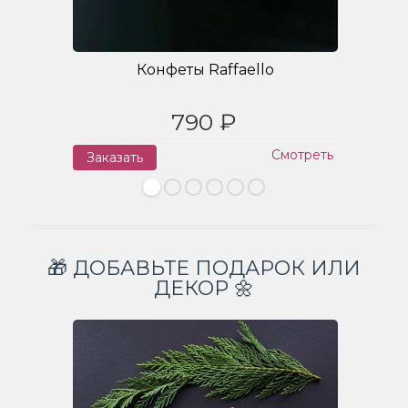
Конфеты Raffaello
790 ₽
Смотреть
Заказать
З
🎁 ДОБАВЬТЕ ПОДАРОК ИЛИ
ДЕКОР 🌼