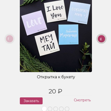
Открытка к букету
20 ₽
Смотреть
Заказать
З