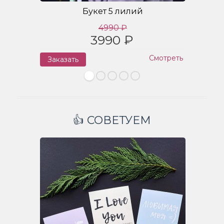
Букет 5 лилий
4990 ₽
3990 ₽
Смотреть
Заказать
З
👍 СОВЕТУЕМ