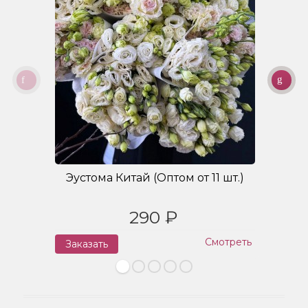
Эустома Китай (Оптом от 11 шт.)
Б
290 ₽
Смотреть
Заказать
З