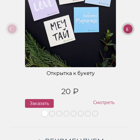
Открытка к букету
20 ₽
Смотреть
Заказать
З