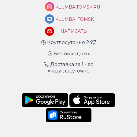
KLUMBA.TOMSK.RU
KLUMBA_TOMSK
НАПИСАТЬ
🕒 Круглосуточно 24\7
🕒 Без выходных
🚀 Доставка за 1 час
⭐ круглосуточно