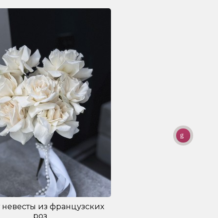
 невесты из французских
Букет
роз