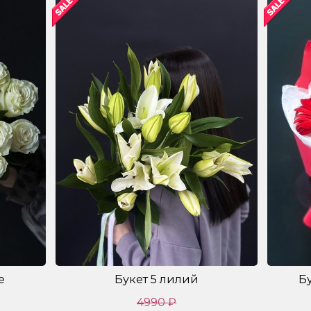
е
Букет 5 лилий
Б
4990 ₽