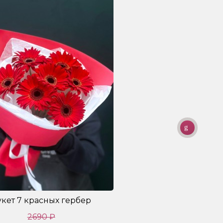
укет 7 красных гербер
Буке
2690 ₽