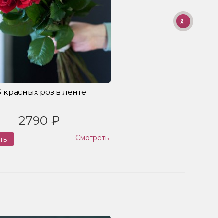
5 красных роз в ленте
Букет
2790 ₽
Смотреть
ть
Заказ