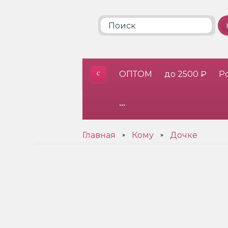
ОПТОМ
до 2500 ₽
Р
•••
Главная
Кому
Дочке
»
»