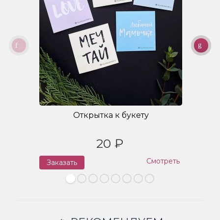
Открытка к букету
20 ₽
Смотреть
Заказать
З