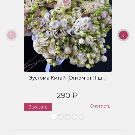
Эустома Китай (Оптом от 11 шт.)
Б
290 ₽
Смотреть
Заказать
З