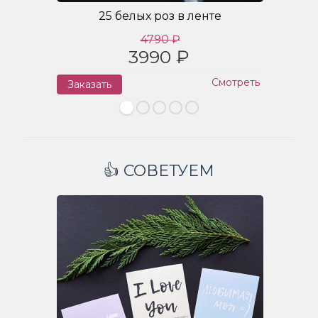
25 белых роз в ленте
4790 ₽
3990 ₽
Смотреть
Заказать
З
👍 СОВЕТУЕМ