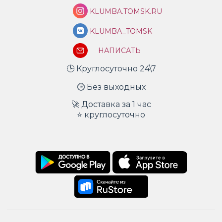
KLUMBA.TOMSK.RU
KLUMBA_TOMSK
НАПИСАТЬ
🕒 Круглосуточно 24\7
🕒 Без выходных
🚀 Доставка за 1 час
⭐ круглосуточно