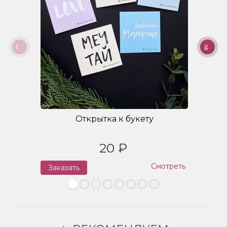
Открытка к букету
20 ₽
Смотреть
Заказать
З