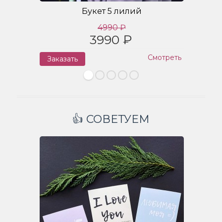
Букет 5 лилий
4990 ₽
3990 ₽
Смотреть
Заказать
З
👍 СОВЕТУЕМ