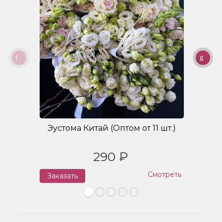
Эустома Китай (Оптом от 11 шт.)
Б
290 ₽
Смотреть
Заказать
З