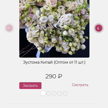
Эустома Китай (Оптом от 11 шт.)
Б
290 ₽
Смотреть
Заказать
З