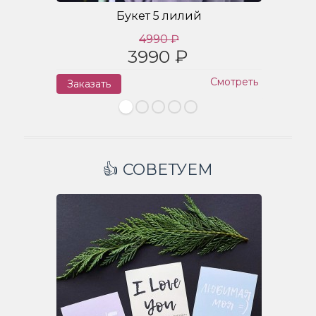
Букет 5 лилий
4990 ₽
3990 ₽
Смотреть
Заказать
З
👍 СОВЕТУЕМ