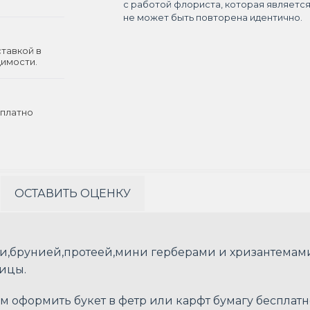
с работой флориста, которая являетс
не может быть повторена идентично.
ставкой в
димости.
платно
ОСТАВИТЬ ОЦЕНКУ
и,брунией,протеей,мини герберами и хризантемам
ицы.
оформить букет в фетр или карфт бумагу бесплатн