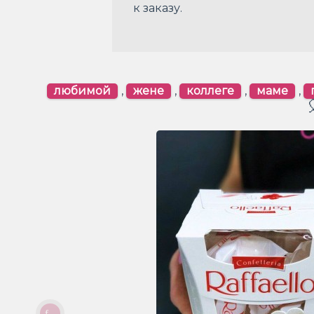
к заказу.
любимой
,
жене
,
коллеге
,
маме
,