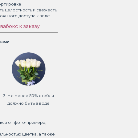
ортировке
ть целостность и свежесть
тоянного доступа к воде
вабокс к заказу
етами
3. Не менее 50% стебля
должно быть в воде
ься от фото-примера,
альностью цветка, а также