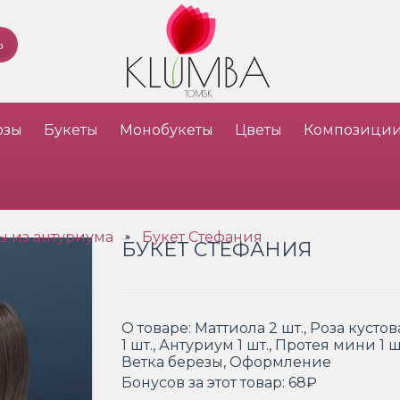
озы
Букеты
Монобукеты
Цветы
Композици
ы из антуриума
Букет Стефания
»
БУКЕТ СТЕФАНИЯ
О товаре:
Маттиола 2 шт., Роза куст
1 шт., Антуриум 1 шт., Протея мини 1 ш
Ветка березы, Оформление
Бонусов за этот товар:
68₽