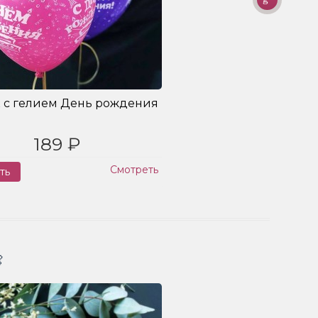
 с гелием День рождения
189 ₽
Смотреть
ть
Заказ
