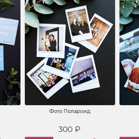
Фото Полароид
300 ₽