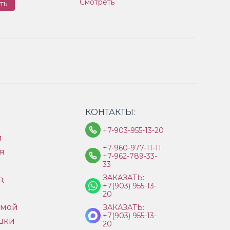
Смотреть
ть
Заказ
КОНТАКТЫ:
+7-903-955-13-20
я
+7-960-977-11-11
я
+7-962-789-33-
33
ЗАКАЗАТЬ:
д
+7(903) 955-13-
ы
20
имой
ЗАКАЗАТЬ:
+7(903) 955-13-
шки
20