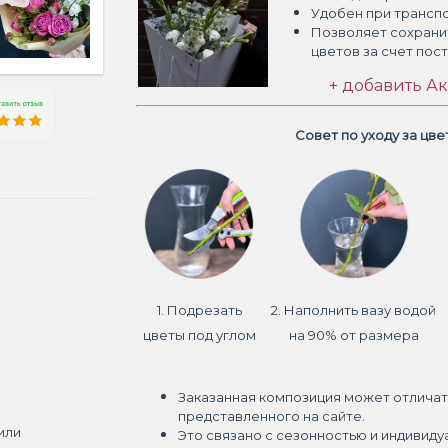
Удобен при трансп
Позволяет сохрани
цветов
за счет пос
+ добавить Ак
Совет по уходу за цв
1. Подрезать
2. Наполнить вазу водой
цветы под углом
на 90% от размера
Заказанная композиция может отличат
представленного на сайте.
или
Это связано с сезонностью и индивиду