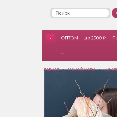
ОПТОМ
до 2500 ₽
Р
•••
Главная
Монобукеты
Букет
»
»