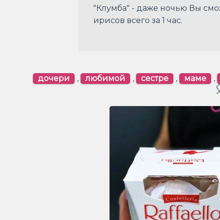
"Клумба" - даже ночью Вы смо
ирисов всего за 1 час.
дочери
,
любимой
,
сестре
,
маме
,