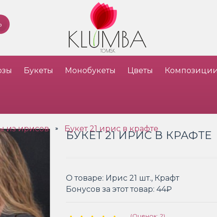
озы
Букеты
Монобукеты
Цветы
Композици
ы из ирисов
Букет 21 ирис в крафте
»
БУКЕТ 21 ИРИС В КРАФТЕ
О товаре:
Ирис 21 шт., Крафт
Бонусов за этот товар:
44₽
(Оценок: 2)