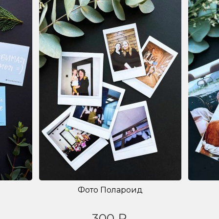
Фото Полароид
300 ₽