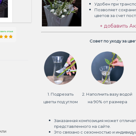
Удобен при трансп
Позволяет сохрани
цветов
за счет пос
+ добавить Ак
Совет по уходу за цв
1. Подрезать
2. Наполнить вазу водой
цветы под углом
на 90% от размера
Заказанная композиция может отличат
представленного на сайте.
или
Это связано с сезонностью и индивиду