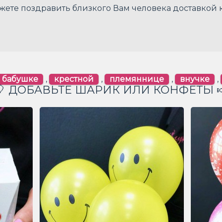
жете поздравить близкого Вам человека доставкой 
бабушке
,
крестной
,
племяннице
,
внучке
,
🎈 ДОБАВЬТЕ ШАРИК ИЛИ КОНФЕТЫ 