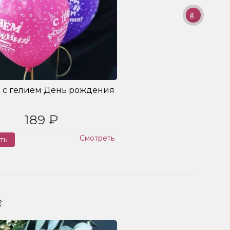
 с гелием День рождения
189 ₽
Смотреть
ть
Заказ
