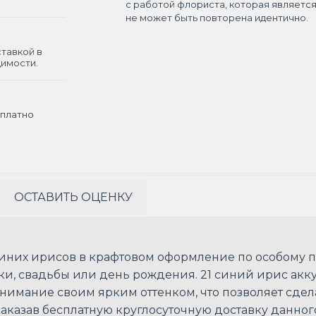
с работой флориста, которая являетс
не может быть повторена идентично.
ставкой в
димости.
платно
ОСТАВИТЬ ОЦЕНКУ
синих ирисов в крафтовом оформление по особому 
и, свадьбы или день рождения. 21 синий ирис акку
внимание своим ярким оттенком, что позволяет сде
казав бесплатную круглосуточную доставку данного