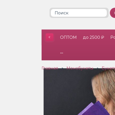
ОПТОМ
до 2500 ₽
Р
•••
Главная
Монобукеты
Букет
»
»