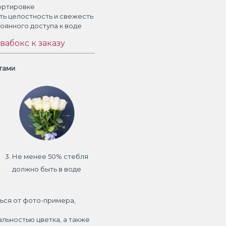
ортировке
ть целостность и свежесть
тоянного доступа к воде
вабокс к заказу
етами
3. Не менее 50% стебля
должно быть в воде
ься от фото-примера,
альностью цветка, а также