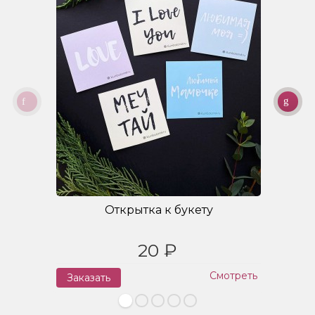
Открытка к букету
20 ₽
Смотреть
Заказать
З