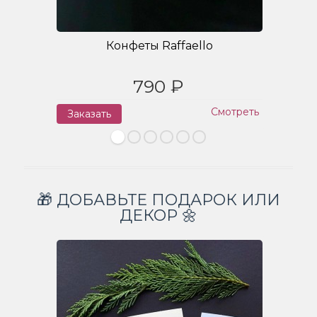
Конфеты Raffaello
790 ₽
Смотреть
Заказать
З
🎁 ДОБАВЬТЕ ПОДАРОК ИЛИ
ДЕКОР 🌼