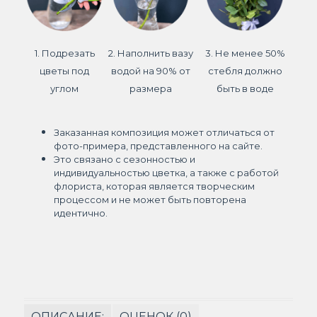
1. Подрезать
2. Наполнить вазу
3. Не менее 50%
цветы под
водой на 90% от
стебля должно
углом
размера
быть в воде
Заказанная композиция может отличаться от
фото-примера, представленного на сайте.
Это связано с сезонностью и
индивидуальностью цветка, а также с работой
флориста, которая является творческим
процессом и не может быть повторена
идентично.
ОПИСАНИЕ:
ОЦЕНОК (0)