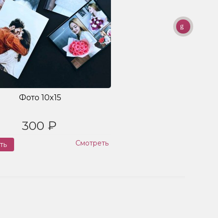
Фото 10x15
300 ₽
Смотреть
ть
Заказ