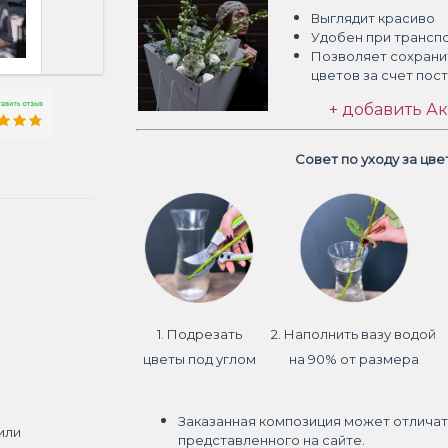
Выглядит красиво
Удобен при трансп
Позволяет сохрани
цветов
за счет пос
+ добавить Ак
Совет по уходу за цв
1. Подрезать
2. Наполнить вазу водой
цветы под углом
на 90% от размера
Заказанная композиция может отличат
или
представленного на сайте.