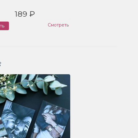
189 ₽
Смотреть
ть
Заказ
