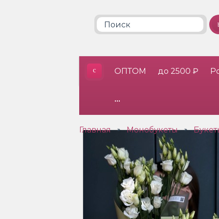
ОПТОМ
до 2500 ₽
Р
•••
Главная
Монобукеты
Букет
»
»