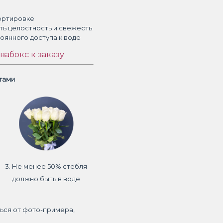
ортировке
ть целостность и свежесть
тоянного доступа к воде
вабокс к заказу
етами
3. Не менее 50% стебля
должно быть в воде
ься от фото-примера,