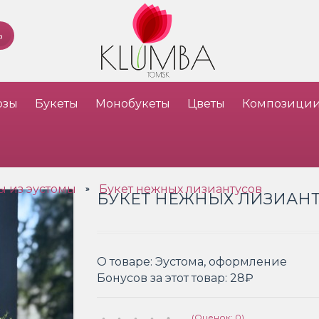
озы
Букеты
Монобукеты
Цветы
Композици
ы из эустомы
Букет нежных лизиантусов
»
БУКЕТ НЕЖНЫХ ЛИЗИАН
О товаре:
Эустома, оформление
Бонусов за этот товар:
28₽
(Оценок: 0)