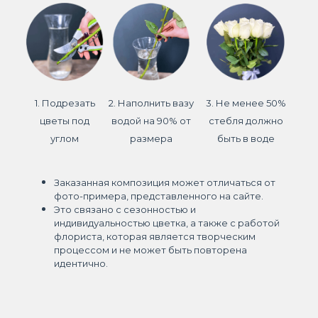
1. Подрезать
2. Наполнить вазу
3. Не менее 50%
цветы под
водой на 90% от
стебля должно
углом
размера
быть в воде
Заказанная композиция может отличаться от
фото-примера, представленного на сайте.
Это связано с сезонностью и
индивидуальностью цветка, а также с работой
флориста, которая является творческим
процессом и не может быть повторена
идентично.