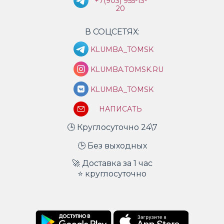
+7(903) 955-13-
20
В СОЦСЕТЯХ:
KLUMBA_TOMSK
KLUMBA.TOMSK.RU
KLUMBA_TOMSK
НАПИСАТЬ
🕒 Круглосуточно 24\7
🕒 Без выходных
🚀 Доставка за 1 час
⭐ круглосуточно