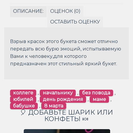
ОПИСАНИЕ:
ОЦЕНОК (0)
ОСТАВИТЬ ОЦЕНКУ
Взрыв красок этого букета сможет отлично
передать всю бурю эмоций, испытываемую
Вами к человеку,для которого
предназначен этот стильный яркий букет.
коллеге
,
начальнику
,
без повода
,
юбилей
,
день рождения
,
маме
,
бабушке
,
8 марта
🎈 ДОБАВЬТЕ ШАРИК ИЛИ
КОНФЕТЫ 🍬