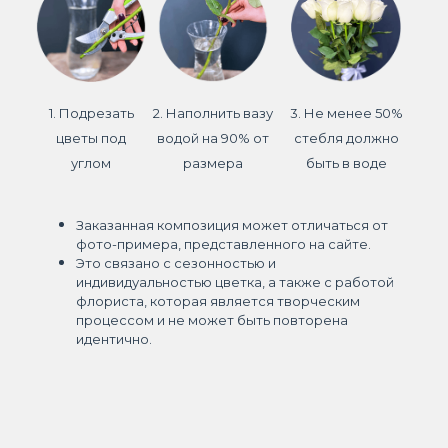
1. Подрезать
2. Наполнить вазу
3. Не менее 50%
цветы под
водой на 90% от
стебля должно
углом
размера
быть в воде
Заказанная композиция может отличаться от
фото-примера, представленного на сайте.
Это связано с сезонностью и
индивидуальностью цветка, а также с работой
флориста, которая является творческим
процессом и не может быть повторена
идентично.