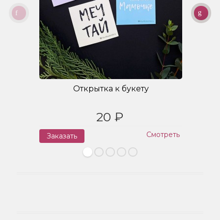
Открытка к букету
20 ₽
Смотреть
Заказать
З