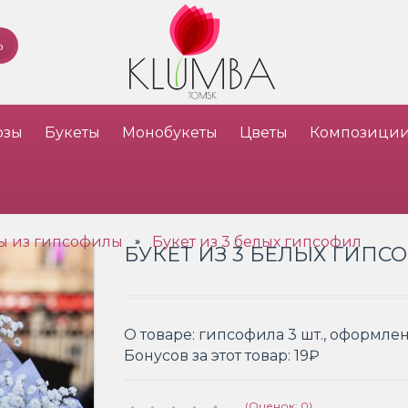
озы
Букеты
Монобукеты
Цветы
Композици
ы из гипсофилы
Букет из 3 белых гипсофил
»
БУКЕТ ИЗ 3 БЕЛЫХ ГИПС
О товаре:
гипсофила 3 шт., оформле
Бонусов за этот товар:
19₽
(Оценок: 0)