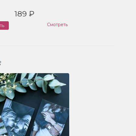
189 ₽
Смотреть
ть
Заказ
