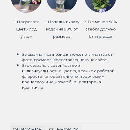
1. Подрезать
2. Наполнить вазу
3. Не менее 50%
цветы под
водой на 90% от
стебля должно
углом
размера
быть в воде
Заказанная композиция может отличаться от
фото-примера, представленного на сайте.
Это связано с сезонностью и
индивидуальностью цветка, а также с работой
флориста, которая является творческим
процессом и не может быть повторена
идентично.
ОПИСАНИЕ:
ОЦЕНОК (0)