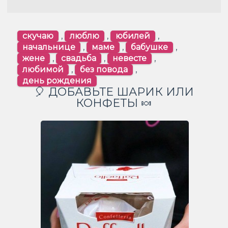
скучаю
,
люблю
,
юбилей
,
начальнице
,
маме
,
бабушке
,
жене
,
свадьба
,
невесте
,
любимой
,
без повода
,
день рождения
🎈 ДОБАВЬТЕ ШАРИК ИЛИ
КОНФЕТЫ 🍬