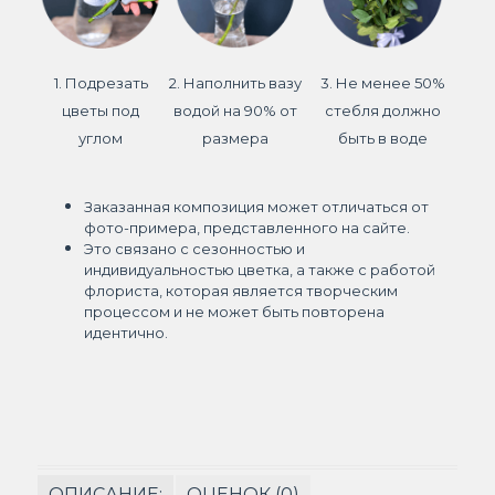
1. Подрезать
2. Наполнить вазу
3. Не менее 50%
цветы под
водой на 90% от
стебля должно
углом
размера
быть в воде
Заказанная композиция может отличаться от
фото-примера, представленного на сайте.
Это связано с сезонностью и
индивидуальностью цветка, а также с работой
флориста, которая является творческим
процессом и не может быть повторена
идентично.
ОПИСАНИЕ:
ОЦЕНОК (0)