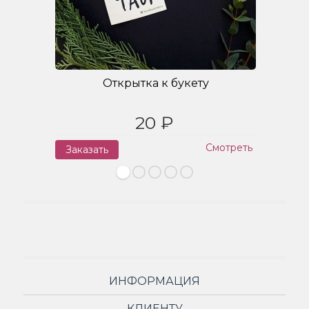
Открытка к букету
20 ₽
Смотреть
Заказать
З
ИНФОРМАЦИЯ
КЛИЕНТУ