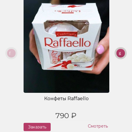
Конфеты Raffaello
790 ₽
Смотреть
Заказать
З