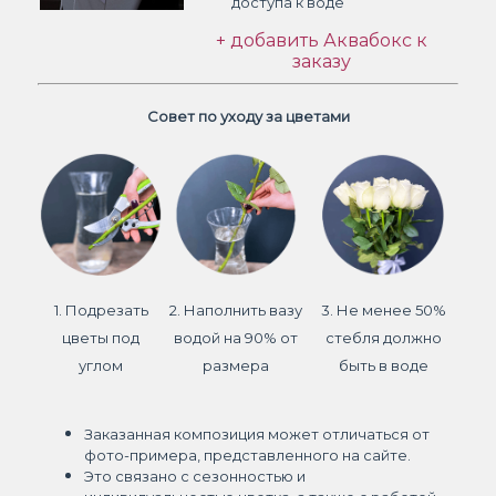
доступа к воде
+ добавить Аквабокс к
заказу
Совет по уходу за цветами
1. Подрезать
2. Наполнить вазу
3. Не менее 50%
цветы под
водой на 90% от
стебля должно
углом
размера
быть в воде
Заказанная композиция может отличаться от
фото-примера, представленного на сайте.
Это связано с сезонностью и