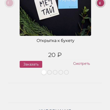
Открытка к букету
20 ₽
Смотреть
Заказать
З