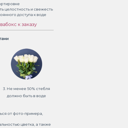
ортировке
ть целостность и свежесть
тоянного доступа к воде
вабокс к заказу
етами
3. Не менее 50% стебля
должно быть в воде
ься от фото-примера,
альностью цветка, а также