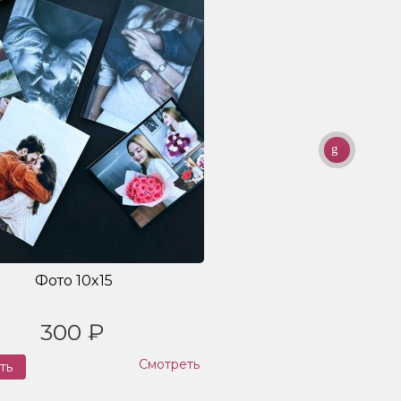
Фото 10x15
300 ₽
Смотреть
ть
Заказ