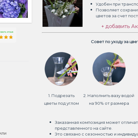
Удобен при трансп
Позволяет сохрани
цветов
за счет пос
+ добавить Ак
Совет по уходу за цв
1. Подрезать
2. Наполнить вазу водой
цветы под углом
на 90% от размера
Заказанная композиция может отличат
представленного на сайте.
или
Это связано с сезонностью и индивиду