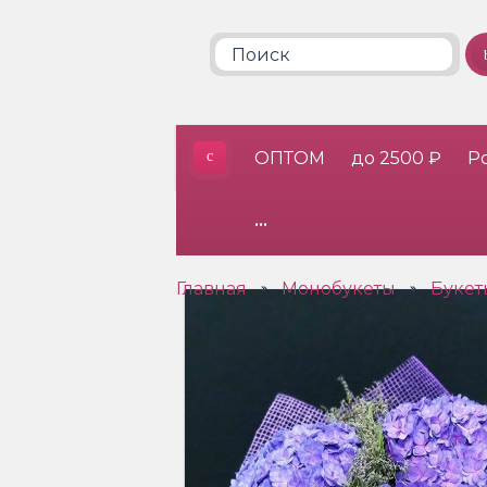
ОПТОМ
до 2500 ₽
Р
•••
Главная
Монобукеты
Букет
»
»