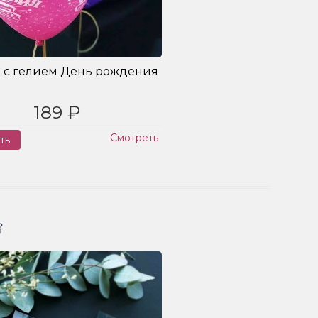
 с гелием День рождения
189 ₽
Смотреть
ть
Заказ
