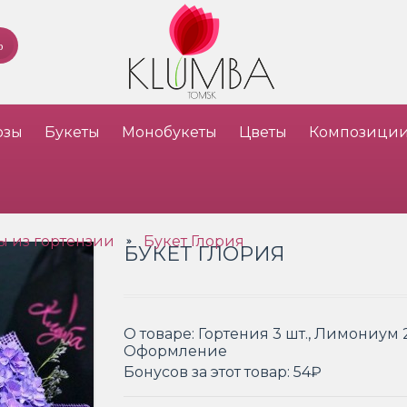
озы
Букеты
Монобукеты
Цветы
Композици
ы из гортензии
Букет Глория
»
БУКЕТ ГЛОРИЯ
О товаре:
Гортения 3 шт., Лимониум 2
Оформление
Бонусов за этот товар:
54₽