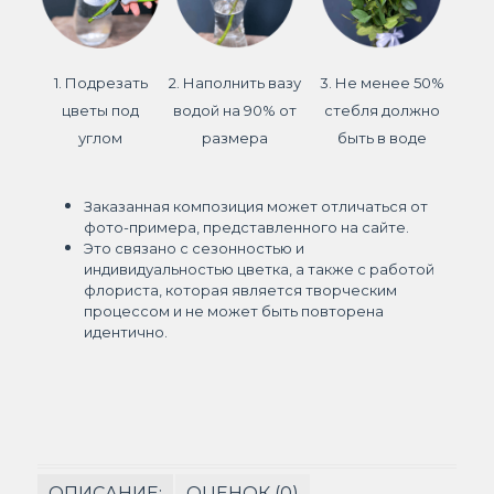
1. Подрезать
2. Наполнить вазу
3. Не менее 50%
цветы под
водой на 90% от
стебля должно
углом
размера
быть в воде
Заказанная композиция может отличаться от
фото-примера, представленного на сайте.
Это связано с сезонностью и
индивидуальностью цветка, а также с работой
флориста, которая является творческим
процессом и не может быть повторена
идентично.
ОПИСАНИЕ:
ОЦЕНОК (0)