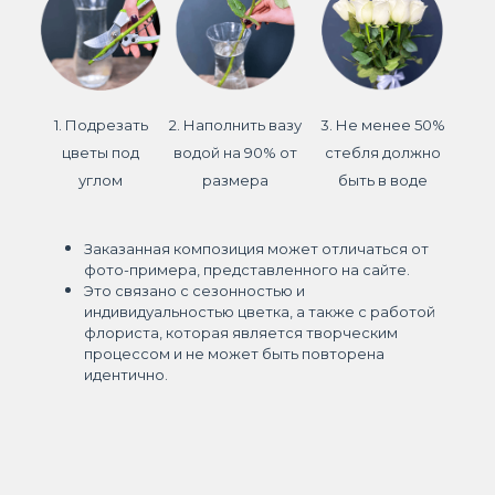
1. Подрезать
2. Наполнить вазу
3. Не менее 50%
цветы под
водой на 90% от
стебля должно
углом
размера
быть в воде
Заказанная композиция может отличаться от
фото-примера, представленного на сайте.
Это связано с сезонностью и
индивидуальностью цветка, а также с работой
флориста, которая является творческим
процессом и не может быть повторена
идентично.