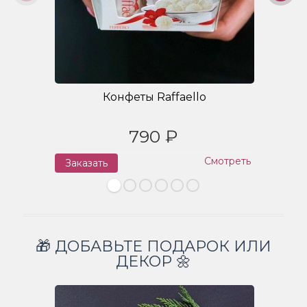
Конфеты Raffaello
790 ₽
Смотреть
Заказать
З
🎁 ДОБАВЬТЕ ПОДАРОК ИЛИ
ДЕКОР 🌼