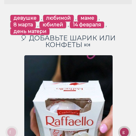
девушке
,
любимой
,
маме
,
8 марта
,
юбилей
,
14 февраля
,
день матери
🎈 ДОБАВЬТЕ ШАРИК ИЛИ
КОНФЕТЫ 🍬