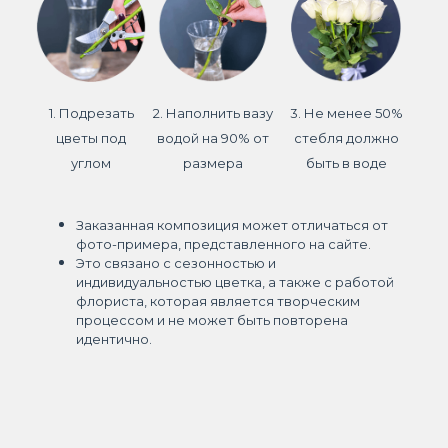
1. Подрезать
2. Наполнить вазу
3. Не менее 50%
цветы под
водой на 90% от
стебля должно
углом
размера
быть в воде
Заказанная композиция может отличаться от
фото-примера, представленного на сайте.
Это связано с сезонностью и
индивидуальностью цветка, а также с работой
флориста, которая является творческим
процессом и не может быть повторена
идентично.