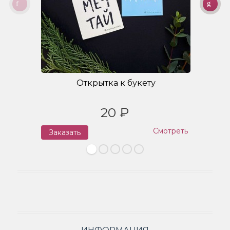
Открытка к букету
20 ₽
Смотреть
Заказать
З