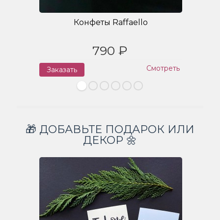
Конфеты Raffaello
790 ₽
Смотреть
Заказать
З
🎁 ДОБАВЬТЕ ПОДАРОК ИЛИ
ДЕКОР 🌼