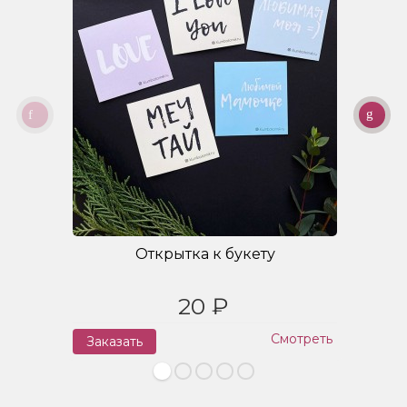
Открытка к букету
20 ₽
Смотреть
Заказать
З