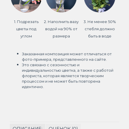
1. Подрезать
2. Наполнить вазу
3. Не менее 50%
цветы под
водой на 90% от
стебля должно
углом
размера
быть в воде
Заказанная композиция может отличаться от
фото-примера, представленного на сайте.
Это связано с сезонностью и
индивидуальностью цветка, а также с работой
флориста, которая является творческим
процессом и не может быть повторена
идентично.
ОПИСАНИЕ:
ОЦЕНОК (0)