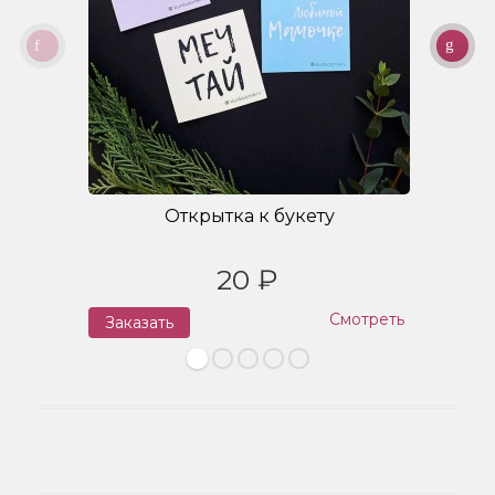
Открытка к букету
20 ₽
Смотреть
Заказать
З