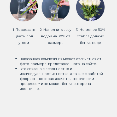
1. Подрезать
2. Наполнить вазу
3. Не менее 50%
цветы под
водой на 90% от
стебля должно
углом
размера
быть в воде
Заказанная композиция может отличаться от
фото-примера, представленного на сайте.
Это связано с сезонностью и
индивидуальностью цветка, а также с работой
флориста, которая является творческим
процессом и не может быть повторена
идентично.