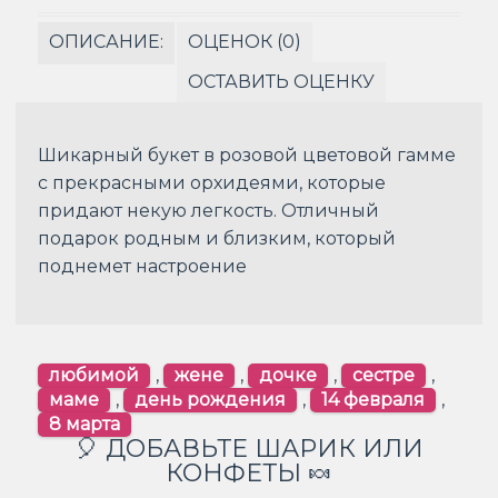
ОПИСАНИЕ:
ОЦЕНОК (0)
ОСТАВИТЬ ОЦЕНКУ
Шикарный букет в розовой цветовой гамме
с прекрасными орхидеями, которые
придают некую легкость. Отличный
подарок родным и близким, который
поднемет настроение
любимой
,
жене
,
дочке
,
сестре
,
маме
,
день рождения
,
14 февраля
,
8 марта
🎈 ДОБАВЬТЕ ШАРИК ИЛИ
КОНФЕТЫ 🍬