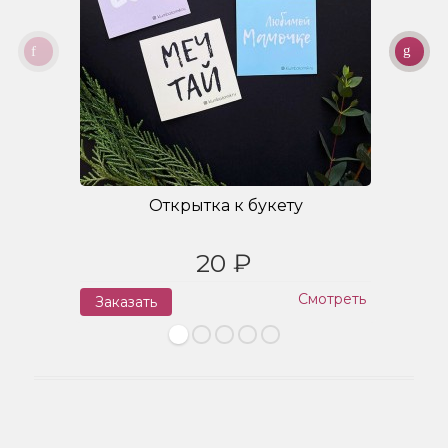
Открытка к букету
20 ₽
Смотреть
Заказать
З