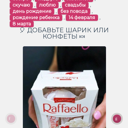
скучаю
,
люблю
,
свадьбы
,
день рождение
,
без повода
,
рождение ребенка
,
14 февраля
,
8 марта
🎈 ДОБАВЬТЕ ШАРИК ИЛИ
КОНФЕТЫ 🍬