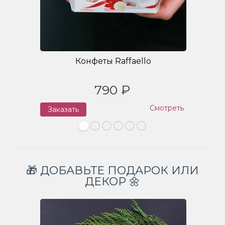
Конфеты Raffaello
790 ₽
Смотреть
Заказать
З
🎁 ДОБАВЬТЕ ПОДАРОК ИЛИ
ДЕКОР 🌼