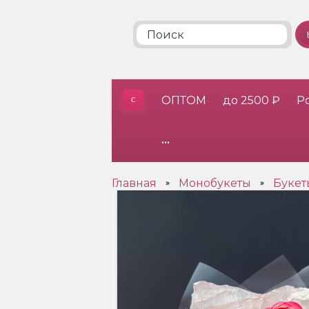
ОПТОМ
до 2500 ₽
Р
•••
Главная
Монобукеты
Букет
»
»