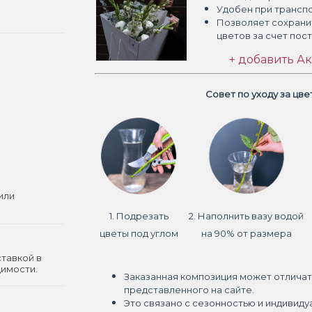
Удобен при трансп
Позволяет сохрани
цветов
за счет пос
+ добавить Ак
Совет по уходу за цв
или
1. Подрезать
2. Наполнить вазу водой
цветы под углом
на 90% от размера
ставкой в
димости.
Заказанная композиция может отличат
представленного на сайте.
Это связано с сезонностью и индивиду