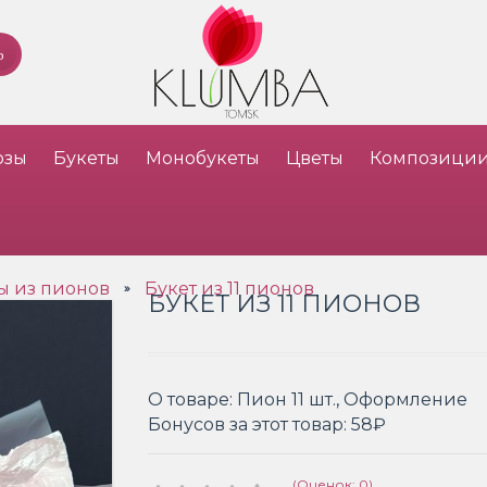
озы
Букеты
Монобукеты
Цветы
Композици
ы из пионов
Букет из 11 пионов
»
БУКЕТ ИЗ 11 ПИОНОВ
О товаре:
Пион 11 шт., Оформление
Бонусов за этот товар:
58₽
(Оценок: 0)