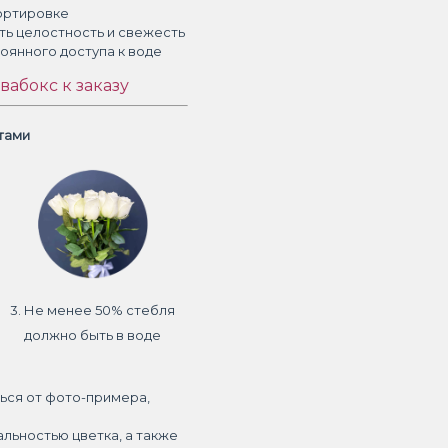
ортировке
ть целостность и свежесть
тоянного доступа к воде
вабокс к заказу
етами
3. Не менее 50% стебля
должно быть в воде
ься от фото-примера,
альностью цветка, а также