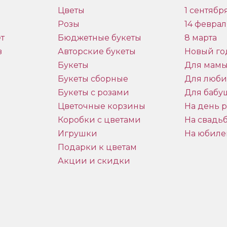
Цветы
1 сентябр
Розы
14 феврал
т
Бюджетные букеты
8 марта
в
Авторские букеты
Новый го
Букеты
Для мам
Букеты сборные
Для люб
Букеты с розами
Для бабу
и
Цветочные корзины
На день 
Коробки с цветами
На свадь
Игрушки
На юбиле
Подарки к цветам
Акции и скидки