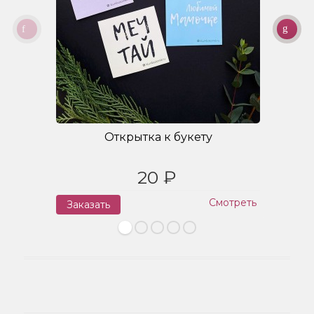
Открытка к букету
20 ₽
Смотреть
Заказать
З