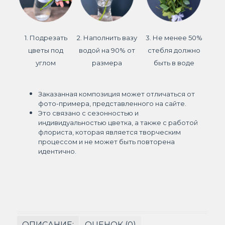
1. Подрезать
2. Наполнить вазу
3. Не менее 50%
цветы под
водой на 90% от
стебля должно
углом
размера
быть в воде
Заказанная композиция может отличаться от
фото-примера, представленного на сайте.
Это связано с сезонностью и
индивидуальностью цветка, а также с работой
флориста, которая является творческим
процессом и не может быть повторена
идентично.
ОПИСАНИЕ:
ОЦЕНОК (0)