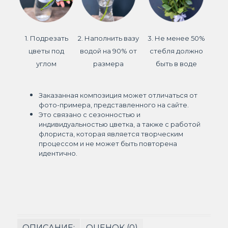
1. Подрезать
2. Наполнить вазу
3. Не менее 50%
цветы под
водой на 90% от
стебля должно
углом
размера
быть в воде
Заказанная композиция может отличаться от
фото-примера, представленного на сайте.
Это связано с сезонностью и
индивидуальностью цветка, а также с работой
флориста, которая является творческим
процессом и не может быть повторена
идентично.
ОПИСАНИЕ:
ОЦЕНОК (0)