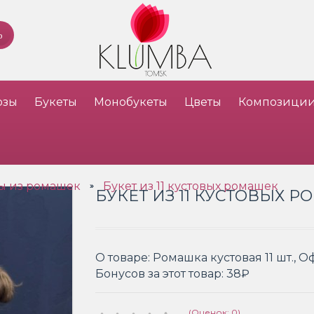
озы
Букеты
Монобукеты
Цветы
Композици
ы из ромашек
Букет из 11 кустовых ромашек
»
БУКЕТ ИЗ 11 КУСТОВЫХ 
О товаре:
Ромашка кустовая 11 шт., 
Бонусов за этот товар:
38₽
(Оценок: 0)