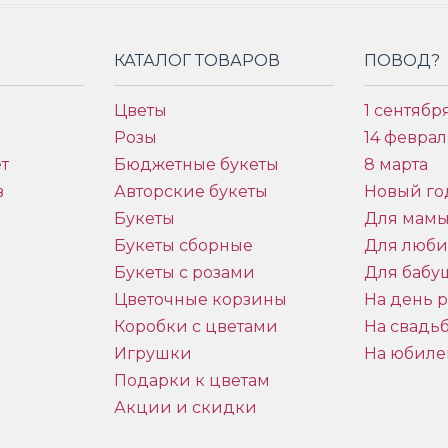
КАТАЛОГ ТОВАРОВ
ПОВОД?
Цветы
1 сентябр
Розы
14 феврал
т
Бюджетные букеты
8 марта
в
Авторские букеты
Новый го
Букеты
Для мам
Букеты сборные
Для люб
Букеты с розами
Для бабу
и
Цветочные корзины
На день 
Коробки с цветами
На свадь
Игрушки
На юбиле
Подарки к цветам
Акции и скидки