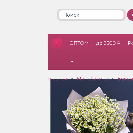
ОПТОМ
до 2500 ₽
Р
•••
Главная
Монобукеты
Букет
»
»