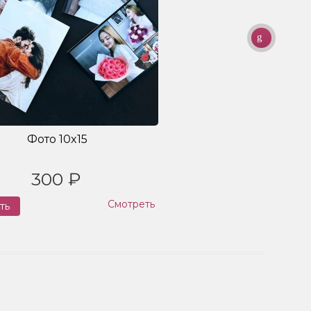
Фото 10x15
300 ₽
Смотреть
ть
Заказ