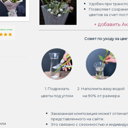
Удобен при трансп
Позволяет сохрани
цветов
за счет пос
+ добавить Ак
Совет по уходу за цв
1. Подрезать
2. Наполнить вазу водой
цветы под углом
на 90% от размера
Заказанная композиция может отличат
представленного на сайте.
или
Это связано с сезонностью и индивиду