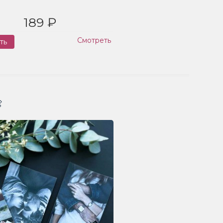
189 ₽
Смотреть
ть
Заказ
