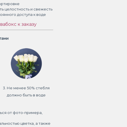
ортировке
ть целостность и свежесть
тоянного доступа к воде
вабокс к заказу
етами
3. Не менее 50% стебля
должно быть в воде
ься от фото-примера,
альностью цветка, а также