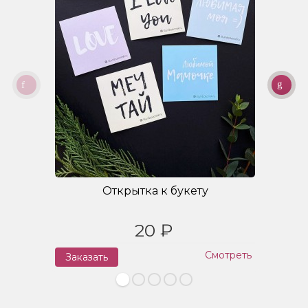
Открытка к букету
20 ₽
Смотреть
Заказать
З