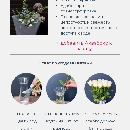
Выглядит красиво
Удобен при
транспортировке
Позволяет сохранить
целостность и свежесть
цветов
за счет постоянного
доступа к воде
+ добавить Аквабокс к
заказу
Совет по уходу за цветами
1. Подрезать
2. Наполнить вазу
3. Не менее 50%
цветы под
водой на 90% от
стебля должно
углом
размера
быть в воде