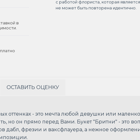
с работой флориста, которая являетс
не может быть повторена идентично.
ставкой в
димости.
платно
ОСТАВИТЬ ОЦЕНКУ
вых оттенках - это мечта любой девушки или маленк
ть, но он прямо перед Вами. Букет "Бритни" - это в
в дабл, фрезии и ваксфлауера, а нежное оформлен
омпозиции.