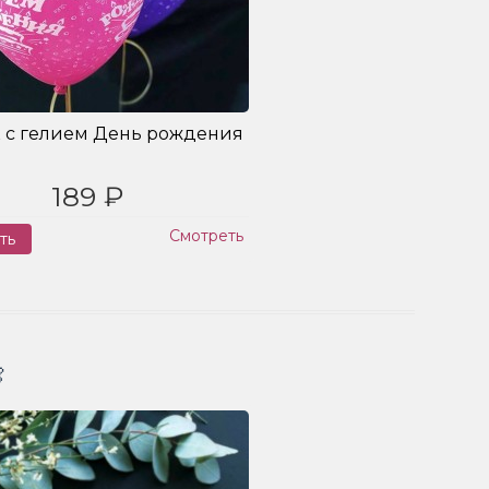
 с гелием День рождения
189 ₽
Смотреть
ть
Заказ
