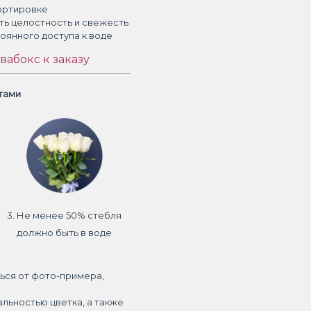
ортировке
ть целостность и свежесть
тоянного доступа к воде
вабокс к заказу
етами
3. Не менее 50% стебля
должно быть в воде
ься от фото-примера,
альностью цветка, а также