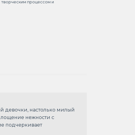
я творческим процессом и
ой девочки, настолько милый
оплощение нежности с
ие подчеркивает