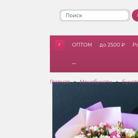
ОПТОМ
до 2500 ₽
Р
•••
Главная
Монобукеты
Букет
»
»