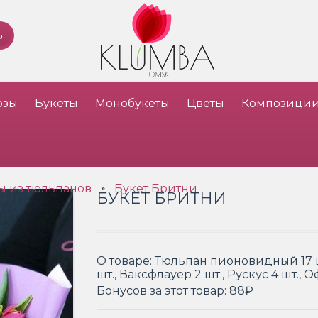
озы
Букеты
Монобукеты
Цветы
Композици
ы из тюльпанов
Букет Бритни
»
БУКЕТ БРИТНИ
О товаре:
Тюльпан пионовидный 17 ш
шт., Ваксфлауер 2 шт., Рускус 4 шт.,
Бонусов за этот товар:
88₽