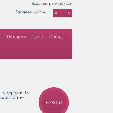
Вход
или
регистрация
Оформить заказ
0 ₽
и
Подарки
Цена
Повод
т., Фрезия 13
 Оформление
8790 ₽