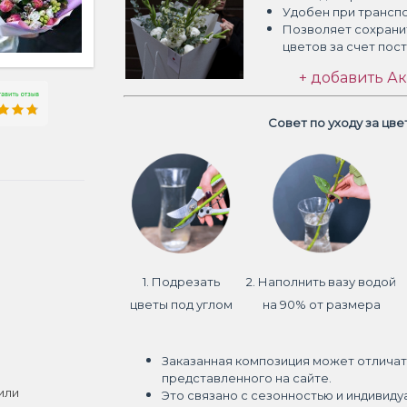
Удобен при трансп
Позволяет сохрани
цветов
за счет пос
+ добавить Ак
Совет по уходу за цв
1. Подрезать
2. Наполнить вазу водой
цветы под углом
на 90% от размера
Заказанная композиция может отличат
представленного на сайте.
или
Это связано с сезонностью и индивиду