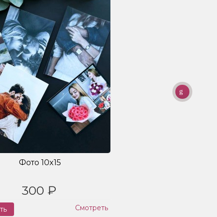
Фото 10x15
300 ₽
Смотреть
ть
Заказ