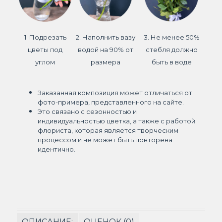
1. Подрезать
2. Наполнить вазу
3. Не менее 50%
цветы под
водой на 90% от
стебля должно
углом
размера
быть в воде
Заказанная композиция может отличаться от
фото-примера, представленного на сайте.
Это связано с сезонностью и
индивидуальностью цветка, а также с работой
флориста, которая является творческим
процессом и не может быть повторена
идентично.
ОПИСАНИЕ:
ОЦЕНОК (0)