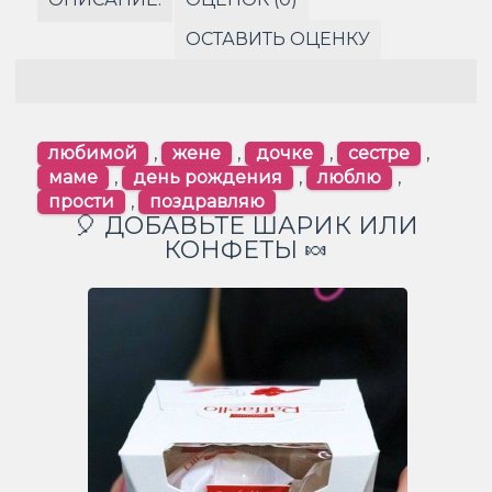
ОСТАВИТЬ ОЦЕНКУ
любимой
,
жене
,
дочке
,
сестре
,
маме
,
день рождения
,
люблю
,
прости
,
поздравляю
🎈 ДОБАВЬТЕ ШАРИК ИЛИ
КОНФЕТЫ 🍬