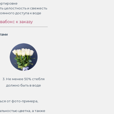
ортировке
ть целостность и свежесть
тоянного доступа к воде
вабокс к заказу
етами
3. Не менее 50% стебля
должно быть в воде
ься от фото-примера,
альностью цветка, а также