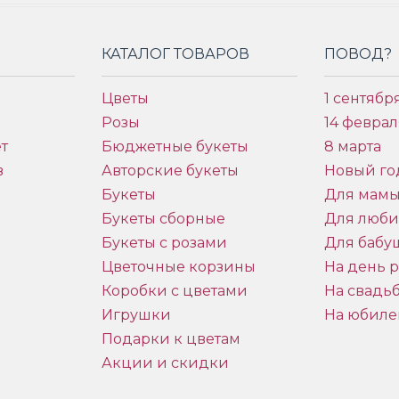
КАТАЛОГ ТОВАРОВ
ПОВОД?
Цветы
1 сентябр
Розы
14 феврал
т
Бюджетные букеты
8 марта
в
Авторские букеты
Новый го
Букеты
Для мам
Букеты сборные
Для люб
Букеты с розами
Для бабу
и
Цветочные корзины
На день 
Коробки с цветами
На свадь
Игрушки
На юбиле
Подарки к цветам
Акции и скидки