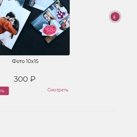
Фото 10x15
300 ₽
Смотреть
ть
Заказ