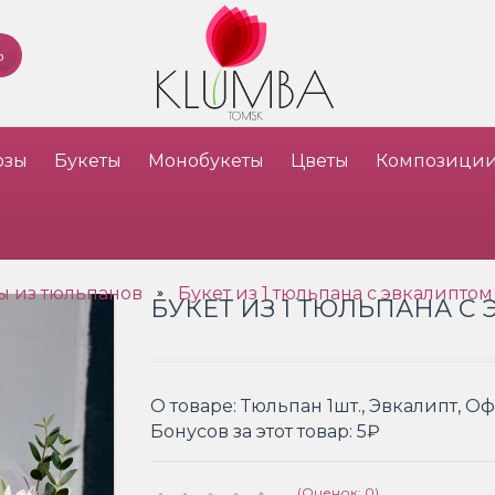
озы
Букеты
Монобукеты
Цветы
Композици
ы из тюльпанов
Букет из 1 тюльпана с эвкалиптом
»
БУКЕТ ИЗ 1 ТЮЛЬПАНА С
О товаре:
Тюльпан 1шт., Эвкалипт, 
Бонусов за этот товар:
5₽
(Оценок: 0)