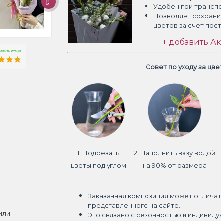
Удобен при трансп
Позволяет сохрани
цветов
за счет пос
+ добавить Ак
Совет по уходу за цв
1. Подрезать
2. Наполнить вазу водой
цветы под углом
на 90% от размера
Заказанная композиция может отличат
представленного на сайте.
или
Это связано с сезонностью и индивиду