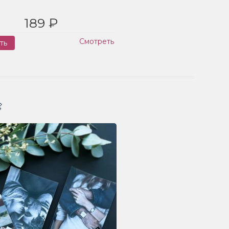
189 ₽
Смотреть
ть
Заказ
