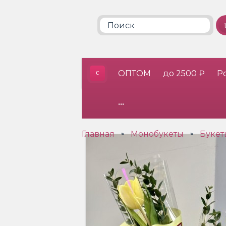
ОПТОМ
до 2500 ₽
Р
•••
Главная
Монобукеты
Букет
»
»