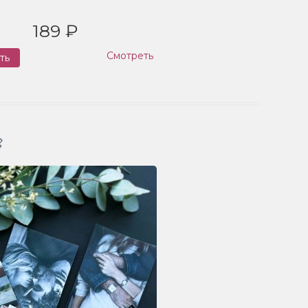
189 ₽
Смотреть
ть
Заказ
