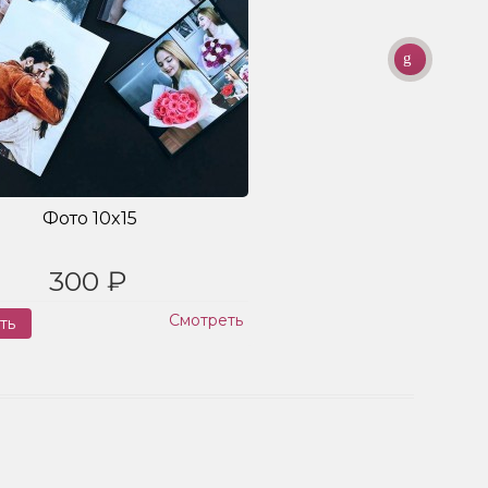
Фото 10x15
300 ₽
Смотреть
ть
Заказ