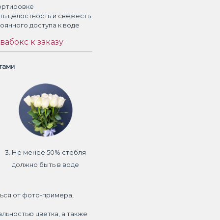
ортировке
ть целостность и свежесть
тоянного доступа к воде
вабокс к заказу
етами
3. Не менее 50% стебля
должно быть в воде
ься от фото-примера,
альностью цветка, а также