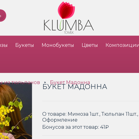
озы
Букеты
Монобукеты
Цветы
Композици
ы из тюльпанов
Букет Мадонна
»
БУКЕТ МАДОННА
О товаре:
Мимоза 1шт., Тюльпан 11шт.
Оформление
Бонусов за этот товар:
41₽