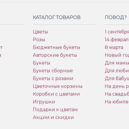
КАТАЛОГ ТОВАРОВ
ПОВОД?
Цветы
1 сентябр
Розы
14 феврал
т
Бюджетные букеты
8 марта
в
Авторские букеты
Новый го
Букеты
Для мам
Букеты сборные
Для люб
Букеты с розами
Для бабу
и
Цветочные корзины
На день 
Коробки с цветами
На свадь
Игрушки
На юбиле
Подарки к цветам
Акции и скидки