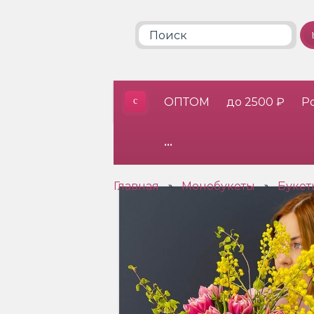
ОПТОМ
до 2500 ₽
Р
•••
Главная
Монобукеты
Букет
»
»