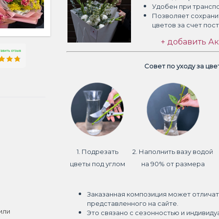
Удобен при трансп
Позволяет сохрани
цветов
за счет пос
+ добавить Ак
Совет по уходу за цв
1. Подрезать
2. Наполнить вазу водой
цветы под углом
на 90% от размера
Заказанная композиция может отличат
представленного на сайте.
или
Это связано с сезонностью и индивиду