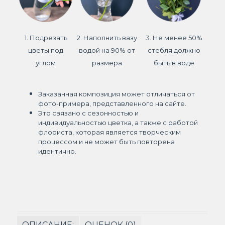
1. Подрезать
2. Наполнить вазу
3. Не менее 50%
цветы под
водой на 90% от
стебля должно
углом
размера
быть в воде
Заказанная композиция может отличаться от
фото-примера, представленного на сайте.
Это связано с сезонностью и
индивидуальностью цветка, а также с работой
флориста, которая является творческим
процессом и не может быть повторена
идентично.
ОПИСАНИЕ:
ОЦЕНОК (0)