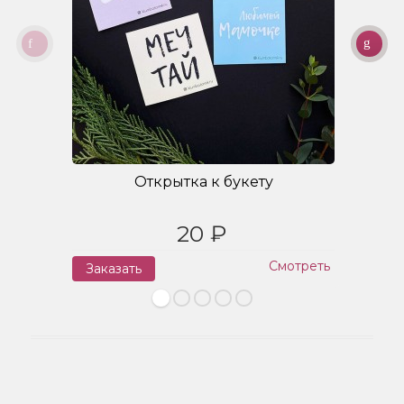
Открытка к букету
20 ₽
Смотреть
Заказать
З