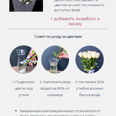
целостность и свежесть
цветов
за счет постоянного
доступа к воде
+ добавить Аквабокс к
заказу
Совет по уходу за цветами
1. Подрезать
2. Наполнить вазу
3. Не менее 50%
цветы под
водой на 90% от
стебля должно
углом
размера
быть в воде
Заказанная композиция может отличаться от
фото-примера, представленного на сайте.