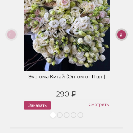
Эустома Китай (Оптом от 11 шт.)
Б
290 ₽
Смотреть
Заказать
З