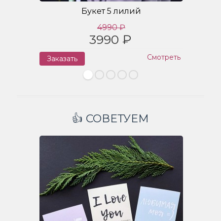
Букет 5 лилий
4990 ₽
3990 ₽
Смотреть
Заказать
З
👍 СОВЕТУЕМ