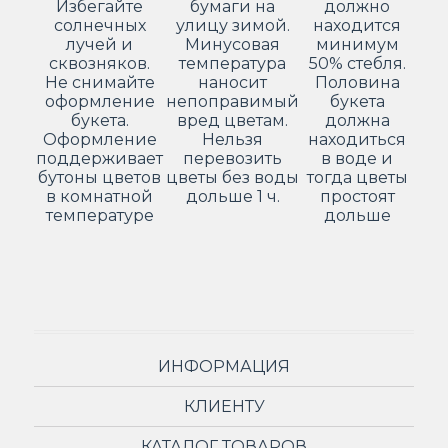
Избегайте
бумаги на
должно
солнечных
улицу зимой.
находится
лучей и
Минусовая
минимум
сквозняков.
температура
50% стебля.
Не снимайте
наносит
Половина
оформление
непоправимый
букета
букета.
вред цветам.
должна
Оформление
Нельзя
находиться
поддерживает
перевозить
в воде и
бутоны цветов
цветы без воды
тогда цветы
в комнатной
дольше 1 ч.
простоят
температуре
дольше
ИНФОРМАЦИЯ
КЛИЕНТУ
КАТАЛОГ ТОВАРОВ