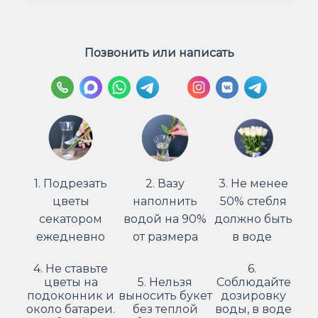
Позвонить или написать
1. Подрезать
2. Вазу
3. Не менее
цветы
наполнить
50% стебля
секатором
водой на 90%
должно быть
ежедневно
от размера
в воде
4. Не ставьте
6.
цветы на
5. Нельзя
Соблюдайте
подоконник и
выносить букет
дозировку
около батареи.
без теплой
воды, в воде