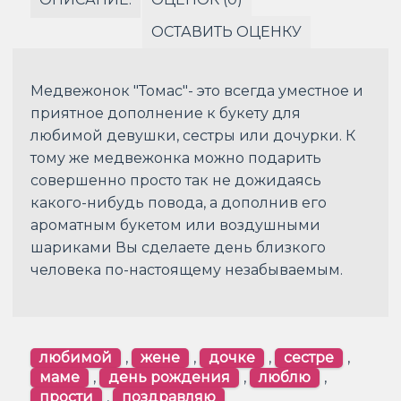
ОСТАВИТЬ ОЦЕНКУ
Медвежонок "Томас"- это всегда уместное и
приятное дополнение к букету для
любимой девушки, сестры или дочурки. К
тому же медвежонка можно подарить
совершенно просто так не дожидаясь
какого-нибудь повода, а дополнив его
ароматным букетом или воздушными
шариками Вы сделаете день близкого
человека по-настоящему незабываемым.
любимой
,
жене
,
дочке
,
сестре
,
маме
,
день рождения
,
люблю
,
прости
,
поздравляю