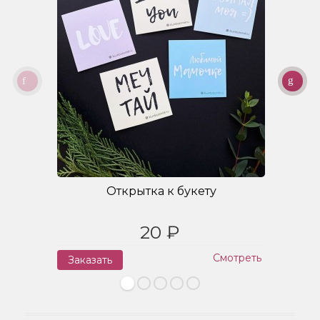
Открытка к букету
20 ₽
Смотреть
Заказать
З