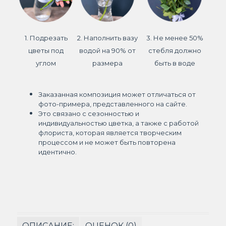
1. Подрезать
2. Наполнить вазу
3. Не менее 50%
цветы под
водой на 90% от
стебля должно
углом
размера
быть в воде
Заказанная композиция может отличаться от
фото-примера, представленного на сайте.
Это связано с сезонностью и
индивидуальностью цветка, а также с работой
флориста, которая является творческим
процессом и не может быть повторена
идентично.
ОПИСАНИЕ:
ОЦЕНОК (0)