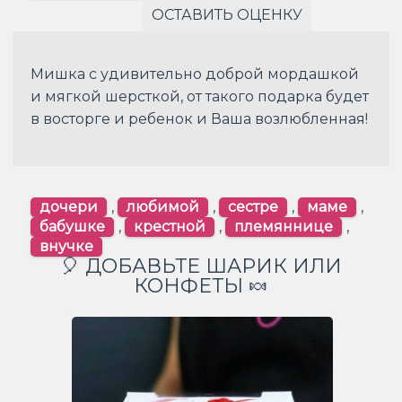
ОСТАВИТЬ ОЦЕНКУ
Мишка с удивительно доброй мордашкой
и мягкой шерсткой, от такого подарка будет
в восторге и ребенок и Ваша возлюбленная!
дочери
,
любимой
,
сестре
,
маме
,
бабушке
,
крестной
,
племяннице
,
внучке
🎈 ДОБАВЬТЕ ШАРИК ИЛИ
КОНФЕТЫ 🍬