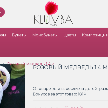
озы
Букеты
Монобукеты
Цветы
Композици
Розовый медведь 1,4 м.
»
РОЗОВЫЙ МЕДВЕДЬ 1,4 М
О товаре:
для взрослых и детей, разм
Бонусов за этот товар:
181₽
(Оценок: 0)