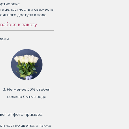
ортировке
ть целостность и свежесть
тоянного доступа к воде
вабокс к заказу
етами
3. Не менее 50% стебля
должно быть в воде
ься от фото-примера,
альностью цветка, а также