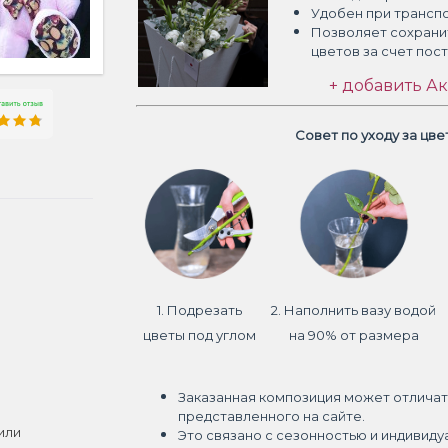
Удобен при трансп
Позволяет сохрани
цветов
за счет пос
+ добавить Ак
Совет по уходу за цв
1. Подрезать
2. Наполнить вазу водой
цветы под углом
на 90% от размера
Заказанная композиция может отличат
представленного на сайте.
или
Это связано с сезонностью и индивиду