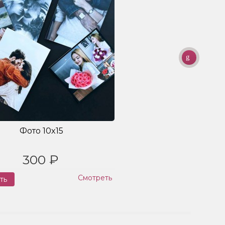
Фото 10x15
300 ₽
Смотреть
ть
Заказ