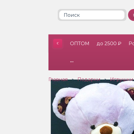
ОПТОМ
до 2500 ₽
Р
•••
Главная
Подарки
Игрушки
»
»