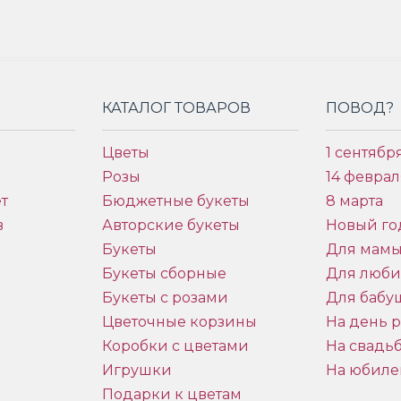
КАТАЛОГ ТОВАРОВ
ПОВОД?
Цветы
1 сентябр
Розы
14 феврал
т
Бюджетные букеты
8 марта
в
Авторские букеты
Новый го
Букеты
Для мам
Букеты сборные
Для люб
Букеты с розами
Для бабу
и
Цветочные корзины
На день 
Коробки с цветами
На свадь
Игрушки
На юбиле
Подарки к цветам