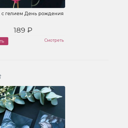
 с гелием День рождения
189 ₽
Смотреть
ть
Заказ
