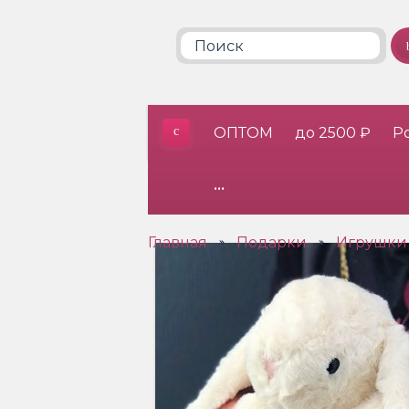
ОПТОМ
до 2500 ₽
Р
•••
Главная
Подарки
Игрушки
»
»