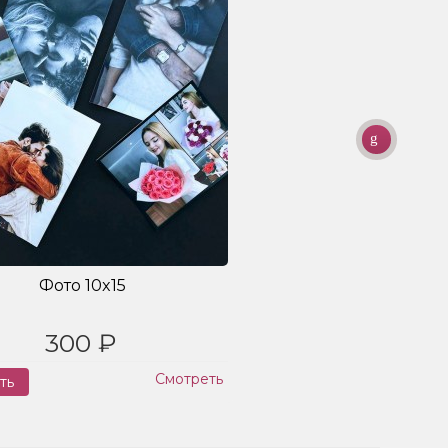
Фото 10x15
300 ₽
Смотреть
ть
Заказ