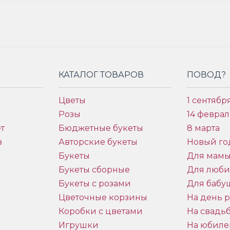
КАТАЛОГ ТОВАРОВ
ПОВОД?
Цветы
1 сентябр
Розы
14 феврал
т
Бюджетные букеты
8 марта
в
Авторские букеты
Новый го
Букеты
Для мам
Букеты сборные
Для люб
Букеты с розами
Для бабу
и
Цветочные корзины
На день 
Коробки с цветами
На свадь
Игрушки
На юбиле