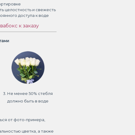
ортировке
ть целостность и свежесть
тоянного доступа к воде
вабокс к заказу
етами
3. Не менее 50% стебля
должно быть в воде
ься от фото-примера,
альностью цветка, а также