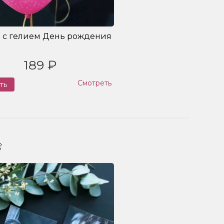
 с гелием День рождения
189 ₽
Смотреть
ть
Заказ
