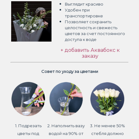
Выглядит красиво
Удобен при
транспортировке
Позволяет сохранить
целостность и свежесть
цветов
за счет постоянного
доступа к воде
+ добавить Аквабокс к
заказу
Совет по уходу за цветами
1. Подрезать
2. Наполнить вазу
3. Не менее 50%
цветы под
водой на 90% от
стебля должно