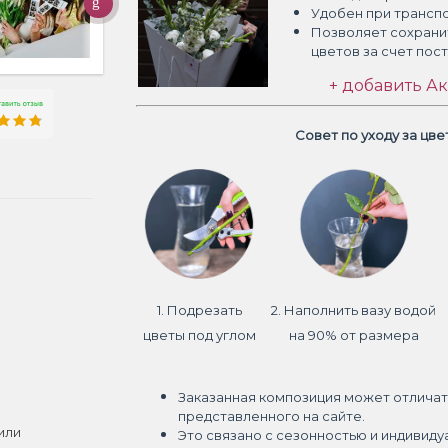
Удобен при трансп
Позволяет сохрани
цветов
за счет пос
+ добавить Ак
Совет по уходу за цв
1. Подрезать
2. Наполнить вазу водой
цветы под углом
на 90% от размера
Заказанная композиция может отличат
представленного на сайте.
или
Это связано с сезонностью и индивиду