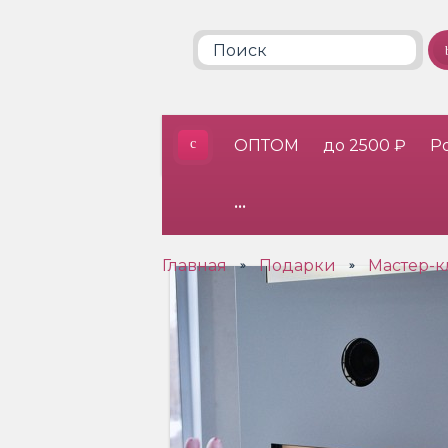
ОПТОМ
до 2500 ₽
Р
•••
Главная
Подарки
Мастер-к
»
»