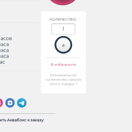
КОЛИЧЕСТВО:
часов
часа
часа
часа
ас
В избранное
Минимальное
количество заказа
этого товара: 1
ть Аквабокс к заказу: