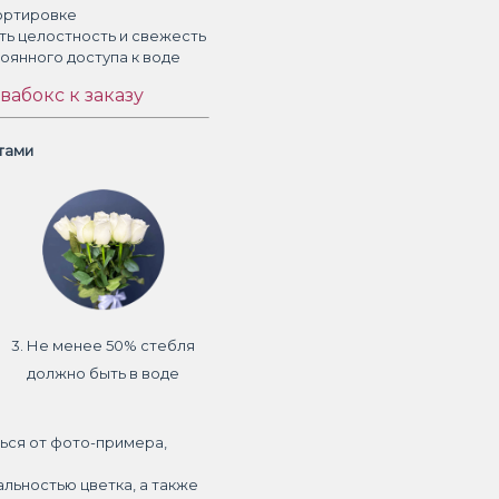
ортировке
ть целостность и свежесть
тоянного доступа к воде
вабокс к заказу
етами
3. Не менее 50% стебля
должно быть в воде
ься от фото-примера,
альностью цветка, а также