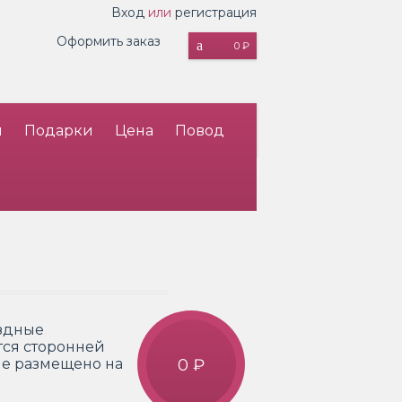
Вход
или
регистрация
Оформить заказ
0 ₽
и
Подарки
Цена
Повод
здные
тся сторонней
ие размещено на
0 ₽