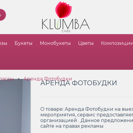
озы
Букеты
Монобукеты
Цветы
Композици
лассы
Аренда Фотобудки
»
АРЕНДА ФОТОБУДКИ
О товаре:
Аренда Фотобудки на вые
мероприятия, сервис предоставляе
организацией . Данное предложен
сайте на правах рекламы